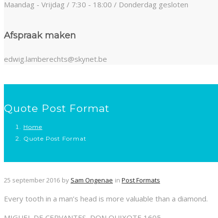
Maandag - Vrijdag / 7:30 - 18:00 / Donderdag gesloten
Afspraak maken
edwig.lamberechts@skynet.be
Quote Post Format
Home
Quote Post Format
25 september 2016
by
Sam Ongenae
in
Post Formats
Every tooth in a man’s head is more valuable than a diamond.
MIGUEL DE CERVANTES, DON QUIXOTE 1605