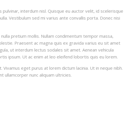
 pulvinar, interdum nisl. Quisque eu auctor velit, id scelerisque
ulla. Vestibulum sed mi varius ante convallis porta. Donec nisi
ut nulla pretium mollis. Nullam condimentum tempor massa,
 molestie. Praesent ac magna quis ex gravida varius eu sit amet
 ligula, ut interdum lectus sodales sit amet. Aenean vehicula
rtis ipsum. Ut ac enim at leo eleifend lobortis quis eu lorem.
et. Vivamus eget purus at lorem dictum lacinia. Ut in neque nibh.
unt ullamcorper nunc aliquam ultricies.