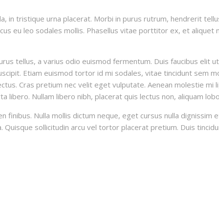
 in tristique urna placerat. Morbi in purus rutrum, hendrerit tellus
us eu leo sodales mollis. Phasellus vitae porttitor ex, et aliquet n
urus tellus, a varius odio euismod fermentum. Duis faucibus elit 
 suscipit. Etiam euismod tortor id mi sodales, vitae tincidunt sem
et lectus. Cras pretium nec velit eget vulputate. Aenean molestie mi
 libero. Nullam libero nibh, placerat quis lectus non, aliquam lobo
en finibus. Nulla mollis dictum neque, eget cursus nulla dignissim 
a. Quisque sollicitudin arcu vel tortor placerat pretium. Duis tincid