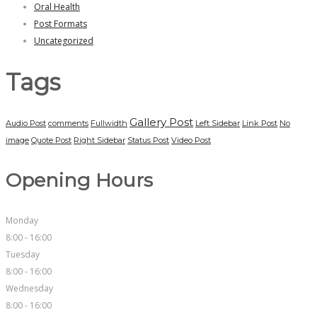
Oral Health
Post Formats
Uncategorized
Tags
Gallery Post
Audio Post
comments
Fullwidth
Left Sidebar
Link Post
No
image
Quote Post
Right Sidebar
Status Post
Video Post
Opening Hours
Monday
8:00 - 16:00
Tuesday
8:00 - 16:00
Wednesday
8:00 - 16:00